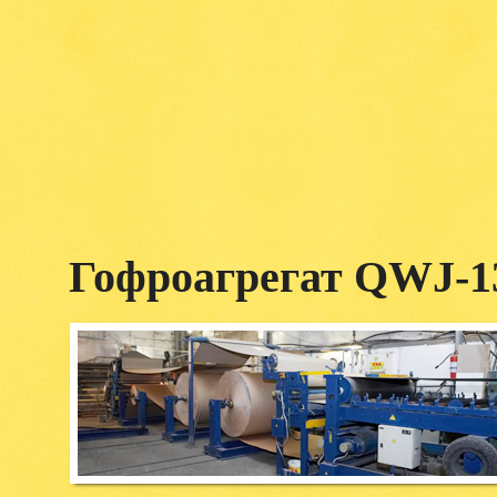
Гофроагрегат QWJ-1