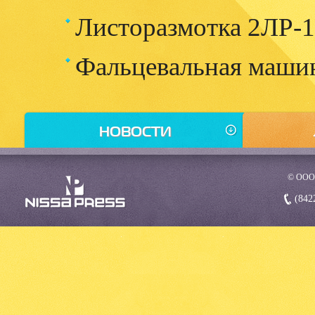
Листоразмотка 2ЛР-1
Фальцевальная маши
НОВОСТИ
25.07.2011
© ООО
Обновление сайта
компании
(842
Рады приветствовать вас сайте нашей
компании!
Как вы успели заметить, наш сайт испытал
глобальные перемены.